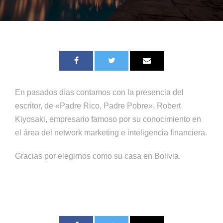
En pasados días contamos con la presencia del
escritor, de «Padre Rico, Padre Pobre», Robert
Kiyosaki, empresario famoso por su conocimiento en
el área del network marketing e inteligencia financiera.
Gracias por elegirnos como su casa en Bolivia.