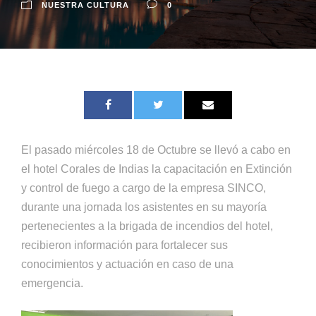
NUESTRA CULTURA
0
El pasado miércoles 18 de Octubre se llevó a cabo en
el hotel Corales de Indias la capacitación en Extinción
y control de fuego a cargo de la empresa SINCO,
durante una jornada los asistentes en su mayoría
pertenecientes a la brigada de incendios del hotel,
recibieron información para fortalecer sus
conocimientos y actuación en caso de una
emergencia.