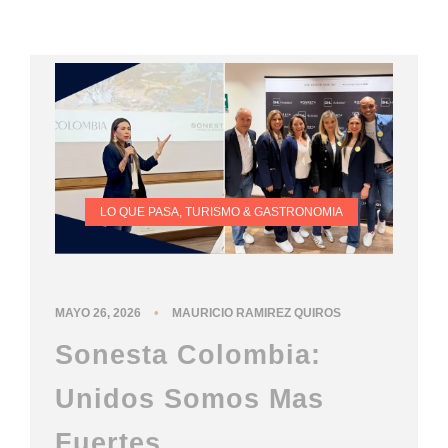
LO QUE PASA
,
TURISMO & GASTRONOMIA
•
MAYO 26, 2026
MAURICIO RAMIREZ QUIROS
Sonesta Colombia:
Unidos Somos Mas
Fuertes