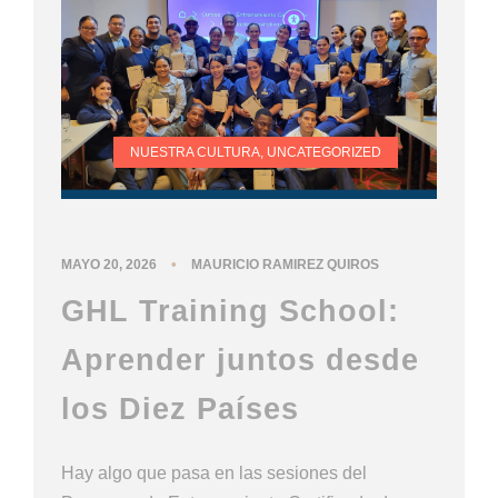
NUESTRA CULTURA
,
UNCATEGORIZED
•
MAYO 20, 2026
MAURICIO RAMIREZ QUIROS
GHL Training School:
Aprender juntos desde
los Diez Países
Hay algo que pasa en las sesiones del