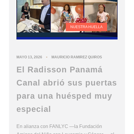
NUESTRA HUELLA
•
MAYO 13, 2026
MAURICIO RAMIREZ QUIROS
El Radisson Panamá
Canal abrió sus puertas
para una huésped muy
especial
En alianza con FANLYC —la Fundación