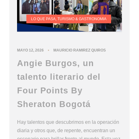
LO QUE PASA
,
TURISMO & GASTRONOMIA
•
MAYO 12, 2026
MAURICIO RAMIREZ QUIROS
Angie Burgos, un
talento literario del
Four Points By
Sheraton Bogotá
Hay talentos que descubrimos en la operación
diaria y otros que, de repente, encuentran un
escenario para brillar frente al mundo. Esta vez