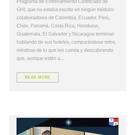
Programa de Entrenamiento Certificado de
GHL que no estaba escrito en ningún módulo:
colaboradores de Colombia, Ecuador, Perú,
Chile, Panamá, Costa Rica, Honduras,
Guatemala, El Salvador y Nicaragua terminan
hablando de sus hoteles, comparándose retos,
riéndose de lo que les cuesta y descubriendo
que, aunque estén a...
READ MORE