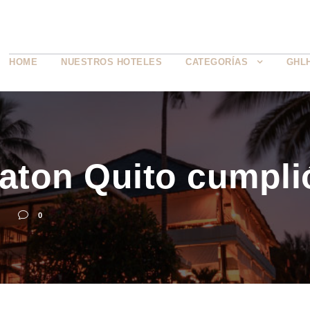
HOME
NUESTROS HOTELES
CATEGORÍAS
GHL
raton Quito cumpli
A
0