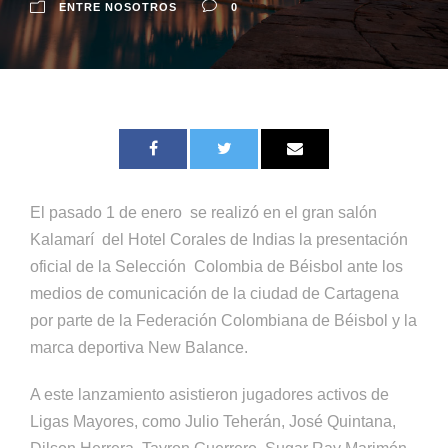
ENTRE NOSOTROS
0
El pasado 1 de enero se realizó en el gran salón
Kalamarí del Hotel Corales de Indias la presentación
oficial de la Selección Colombia de Béisbol ante los
medios de comunicación de la ciudad de Cartagena
por parte de la Federación Colombiana de Béisbol y la
marca deportiva New Balance.
A este lanzamiento asistieron jugadores activos de
Ligas Mayores, como Julio Teherán, José Quintana,