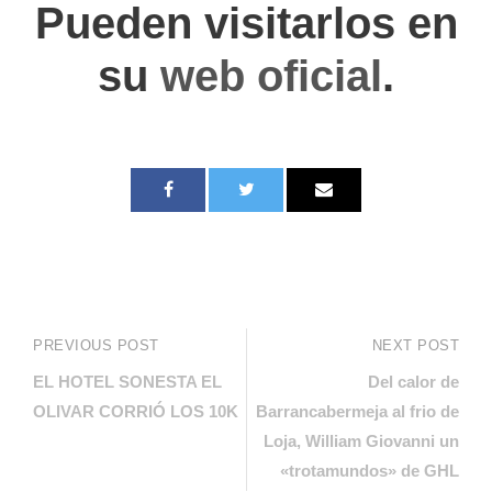
Pueden visitarlos en
su
web oficial
.
PREVIOUS POST
NEXT POST
EL HOTEL SONESTA EL
Del calor de
OLIVAR CORRIÓ LOS 10K
Barrancabermeja al frio de
Loja, William Giovanni un
«trotamundos» de GHL