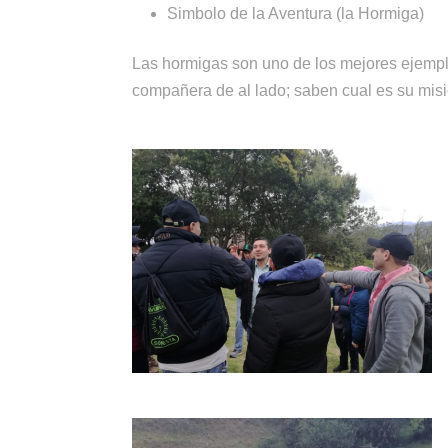
Simbolo de la Aventura (la Hormiga)
Las hormigas son uno de los mejores ejempl
compañera de al lado; saben cual es su misió