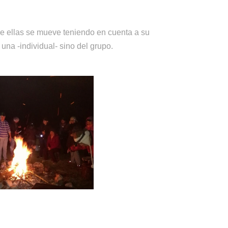
e ellas se mueve teniendo en cuenta a su
una -individual- sino del grupo.