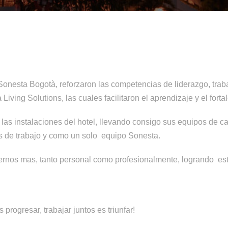
 Sonesta Bogotà, reforzaron las competencias de liderazgo, tra
Living Solutions, las cuales facilitaron el aprendizaje y el forta
las instalaciones del hotel, llevando consigo sus equipos de c
os de trabajo y como un solo equipo Sonesta.
rnos mas, tanto personal como profesionalmente, logrando est
progresar, trabajar juntos es triunfar!