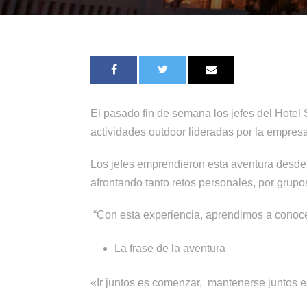
El pasado fin de semana los jefes del Hotel
actividades outdoor lideradas por la empresa 
Los jefes emprendieron esta aventura desde 
afrontando tanto retos personales, por grup
“Con esta experiencia, aprendimos a conoce
La frase de la aventura
«Ir juntos es comenzar, mantenerse juntos es 