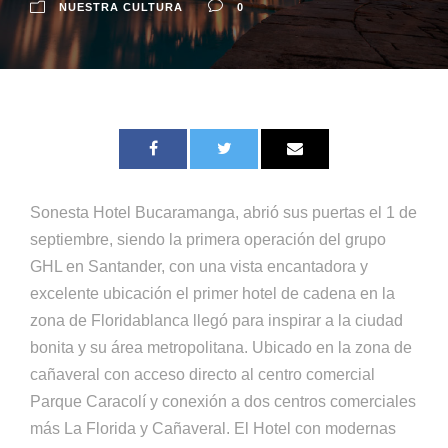
NUESTRA CULTURA
0
Sonesta Hotel Bucaramanga, abrió sus puertas el 1 de
septiembre, siendo la primera operación del grupo
GHL en Santander, con una vista encantadora y
excelente ubicación el primer hotel de cadena en la
zona de Floridablanca llegó para inspirar a la ciudad
bonita y su área metropolitana. Ubicado en la zona de
cañaveral con acceso directo al centro comercial
Parque Caracolí y conexión a dos centros comerciales
más La Florida y Cañaveral. El Hotel con modernas