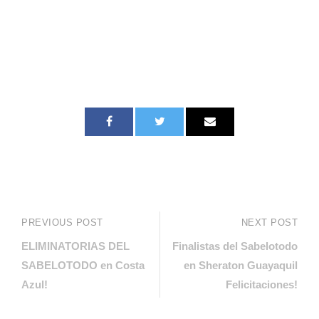
PREVIOUS POST
NEXT POST
ELIMINATORIAS DEL
Finalistas del Sabelotodo
SABELOTODO en Costa
en Sheraton Guayaquil
Azul!
Felicitaciones!