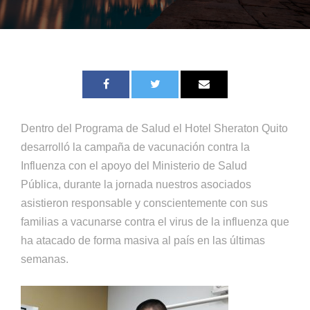
Dentro del Programa de Salud el Hotel Sheraton Quito
desarrolló la campaña de vacunación contra la
Influenza con el apoyo del Ministerio de Salud
Pública, durante la jornada nuestros asociados
asistieron responsable y conscientemente con sus
familias a vacunarse contra el virus de la influenza que
ha atacado de forma masiva al país en las últimas
semanas.