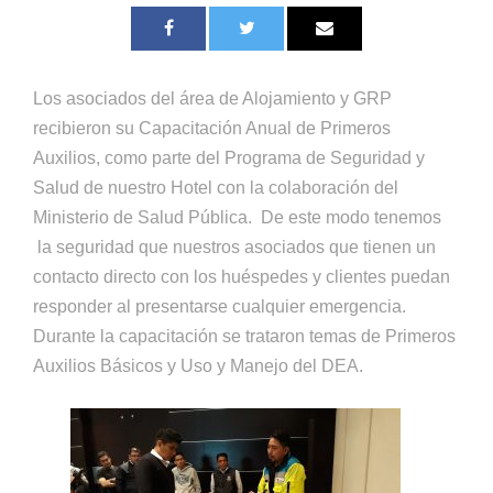
Los asociados del área de Alojamiento y GRP
recibieron su Capacitación Anual de Primeros
Auxilios, como parte del Programa de Seguridad y
Salud de nuestro Hotel con la colaboración del
Ministerio de Salud Pública. De este modo tenemos
la seguridad que nuestros asociados que tienen un
contacto directo con los huéspedes y clientes puedan
responder al presentarse cualquier emergencia.
Durante la capacitación se trataron temas de Primeros
Auxilios Básicos y Uso y Manejo del DEA.