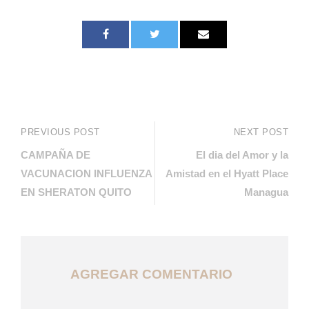
PREVIOUS POST
NEXT POST
CAMPAÑA DE
El dia del Amor y la
VACUNACION INFLUENZA
Amistad en el Hyatt Place
EN SHERATON QUITO
Managua
AGREGAR COMENTARIO