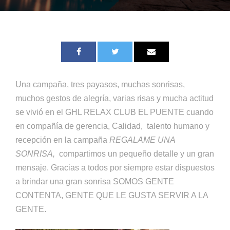
Una campaña, tres payasos, muchas sonrisas,
muchos gestos de alegría, varias risas y mucha actitud
se vivió en el GHL RELAX CLUB EL PUENTE cuando
en compañía de gerencia, Calidad, talento humano y
recepción en la campaña
REGALAME UNA
SONRISA,
compartimos un pequeño detalle y un gran
mensaje. Gracias a todos por siempre estar dispuestos
a brindar una gran sonrisa SOMOS GENTE
CONTENTA, GENTE QUE LE GUSTA SERVIR A LA
GENTE.