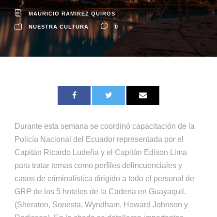
MAURICIO RAMIREZ QUIROS
NUESTRA CULTURA
0
Durante esta semana se coordinó capacitación de la
Policía Nacional del Ecuador representada por el
Capitán Ricardo Ludeña y el Capitán Edison Lima
para tratar temas como perfiles delincuenciales y
casos de criminalística dirigido a todo el personal de
GRP de los 5 hoteles de la Cadena en Guayaquil.
(Sheraton, Sonesta, Wyndham, Howard Johnson y