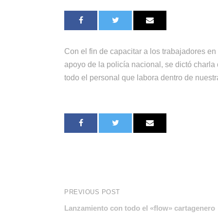
Con el fin de capacitar a los trabajadores e
apoyo de la policía nacional, se dictó charla
todo el personal que labora dentro de nuestr
PREVIOUS POST
Lanzamiento con todo el «flow» cartagenero