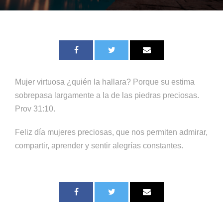
Mujer virtuosa ¿quién la hallara? Porque su estima
sobrepasa largamente a la de las piedras preciosas.
Prov 31:10.
Feliz día mujeres preciosas, que nos permiten admirar,
compartir, aprender y sentir alegrías constantes.