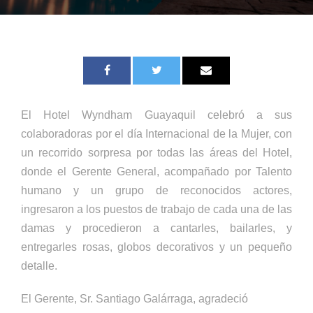
El Hotel Wyndham Guayaquil celebró a sus
colaboradoras por el día Internacional de la Mujer, con
un recorrido sorpresa por todas las áreas del Hotel,
donde el Gerente General, acompañado por Talento
humano y un grupo de reconocidos actores,
ingresaron a los puestos de trabajo de cada una de las
damas y procedieron a cantarles, bailarles, y
entregarles rosas, globos decorativos y un pequeño
detalle.
El Gerente, Sr. Santiago Galárraga, agradeció