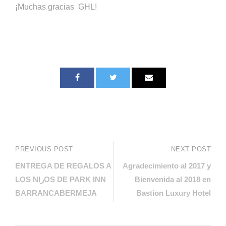
¡Muchas gracias GHL!
PREVIOUS POST
NEXT POST
ENTREGA DE REGALOS A
Agradecimiento al 2017 y
LOS NIرOS DE PARK INN
Bienvenida al 2018 en
BARRANCABERMEJA
Bastion Luxury Hotel