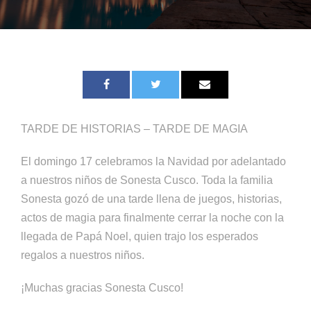
TARDE DE HISTORIAS – TARDE DE MAGIA
El domingo 17 celebramos la Navidad por adelantado
a nuestros niños de Sonesta Cusco. Toda la familia
Sonesta gozó de una tarde llena de juegos, historias,
actos de magia para finalmente cerrar la noche con la
llegada de Papá Noel, quien trajo los esperados
regalos a nuestros niños.
¡Muchas gracias Sonesta Cusco!