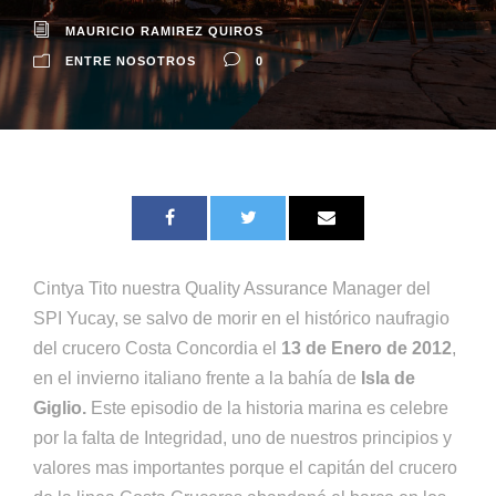
MAURICIO RAMIREZ QUIROS
ENTRE NOSOTROS
0
Cintya Tito nuestra Quality Assurance Manager del
SPI Yucay, se salvo de morir en el histórico naufragio
del crucero Costa Concordia el
13 de Enero de 2012
,
en el invierno italiano frente a la bahía de
Isla de
Giglio.
Este episodio de la historia marina es celebre
por la falta de Integridad, uno de nuestros principios y
valores mas importantes porque el capitán del crucero