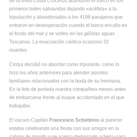
de la linea Costa Cruceros abandonó el barco en los
primeros botes salvavidas dejando «acéfala» a la
tripulación y abandonados a los 4198 pasajeros que
entraron en desesperación cuando el barco encallo en
el fondo del mar y se volteo en las gélidas aguas
Toscanas. La evacuación caótica ocasiono 32
muertos.
Cintya decidió no abordar como tripulante, como lo
hizo los años anteriores para atender asuntos
familiares relacionados con la boda de su hermana.
En la foto de portada nuestra compañera meses antes
de embarcarse frente al buque accidentado en el que
trabajaba.
El oscuro Capitán
Francesco Schetinno
al parecer
estaba celebrando una fiesta con sus amigos en la
cabina de mando y se acerco demasiado a tierra para