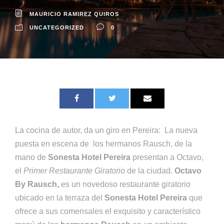
MAURICIO RAMIREZ QUIROS
UNCATEGORIZED
0
La cocina de autor, da un giro en Pereira: La nueva
puesta en escena de los hermanos Rausch, de la
mano de
Sonesta Hotel Pereira
presentan a Octavo,
el
Primer Restaurante Giratorio
de la ciudad.
Octavo
By Rausch,
es un novedoso restaurante giratorio
ubicado en la terraza del
Sonesta Hotel Pereira
que
ofrece a sus comensales el exquisito y característico