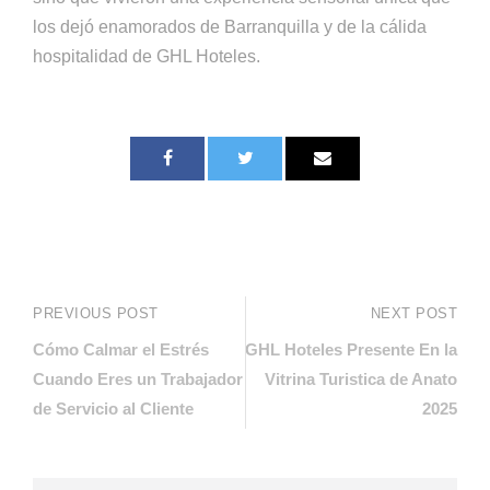
los dejó enamorados de Barranquilla y de la cálida
hospitalidad de GHL Hoteles.
PREVIOUS POST
NEXT POST
Cómo Calmar el Estrés
GHL Hoteles Presente En la
Cuando Eres un Trabajador
Vitrina Turistica de Anato
de Servicio al Cliente
2025