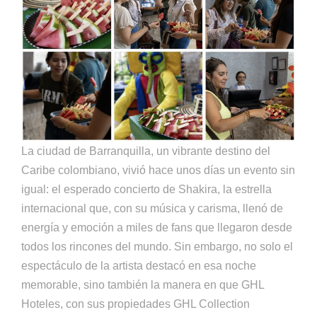
La ciudad de Barranquilla, un vibrante destino del
Caribe colombiano, vivió hace unos días un evento sin
igual: el esperado concierto de Shakira, la estrella
internacional que, con su música y carisma, llenó de
energía y emoción a miles de fans que llegaron desde
todos los rincones del mundo. Sin embargo, no solo el
espectáculo de la artista destacó en esa noche
memorable, sino también la manera en que GHL
Hoteles, con sus propiedades GHL Collection