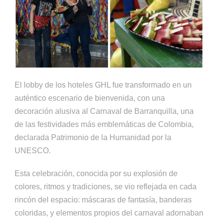
El lobby de los hoteles GHL fue transformado en un
auténtico escenario de bienvenida, con una
decoración alusiva al Carnaval de Barranquilla, una
de las festividades más emblemáticas de Colombia,
declarada Patrimonio de la Humanidad por la
UNESCO.
Esta celebración, conocida por su explosión de
colores, ritmos y tradiciones, se vio reflejada en cada
rincón del espacio: máscaras de fantasía, banderas
coloridas, y elementos propios del carnaval adornaban