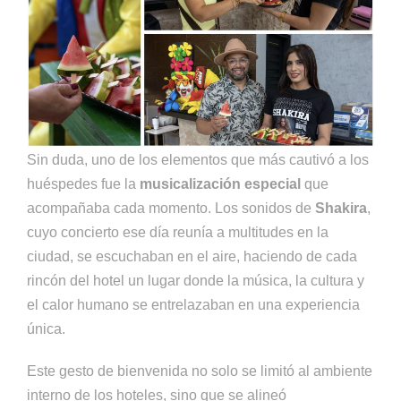
Sin duda, uno de los elementos que más cautivó a los
huéspedes fue la
musicalización especial
que
acompañaba cada momento. Los sonidos de
Shakira
,
cuyo concierto ese día reunía a multitudes en la
ciudad, se escuchaban en el aire, haciendo de cada
rincón del hotel un lugar donde la música, la cultura y
el calor humano se entrelazaban en una experiencia
única.
Este gesto de bienvenida no solo se limitó al ambiente
interno de los hoteles, sino que se alineó