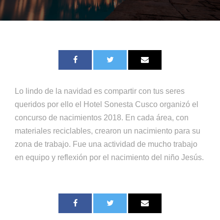
Lo lindo de la navidad es compartir con tus seres
queridos por ello el Hotel Sonesta Cusco organizó el
concurso de nacimientos 2018. En cada área, con
materiales reciclables, crearon un nacimiento para su
zona de trabajo. Fue una actividad de mucho trabajo
en equipo y reflexión por el nacimiento del niño Jesús.