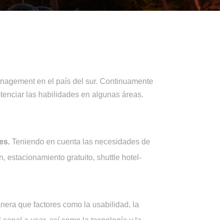
anagement en el país del sur. Continuamente
tenciar las habilidades en algunas áreas.
tes.
Teniendo en cuenta las necesidades de
in, estacionamiento gratuito, shuttle hotel-
nera que factores como la usabilidad, la