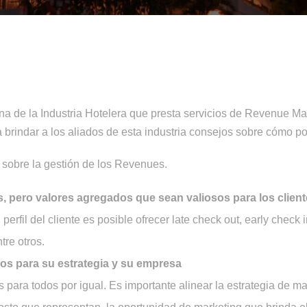
na de la Industria Hotelera que presta servicios de Revenue M
 brindar a los aliados de esta industria consejos sobre cómo po
sobre la gestión de los Revenues.
s, pero valores agregados que sean valiosos para los clien
 perfil del cliente es posible ofrecer late check out, early check 
tre otros.
dos para su estrategia y su empresa
para todos por igual. Es importante alinear la estrategia de ma