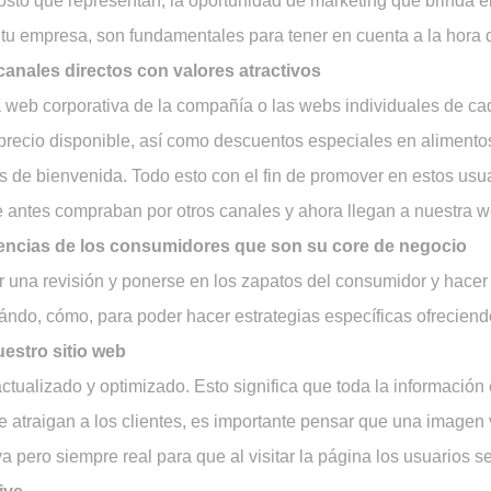
l costo que representan, la oportunidad de marketing que brinda el
 tu empresa, son fundamentales para tener en cuenta a la hora 
canales directos con valores atractivos
a web corporativa de la compañía o las webs individuales de ca
 precio disponible, así como descuentos especiales en alimento
s de bienvenida. Todo esto con el fin de promover en estos usuar
e antes compraban por otros canales y ahora llegan a nuestra w
dencias de los consumidores que son su core de negocio
 una revisión y ponerse en los zapatos del consumidor y hacer
ndo, cómo, para poder hacer estrategias específicas ofreciendo
estro sitio web
ctualizado y optimizado. Esto significa que toda la información
que atraigan a los clientes, es importante pensar que una imagen
iva pero siempre real para que al visitar la página los usuarios s