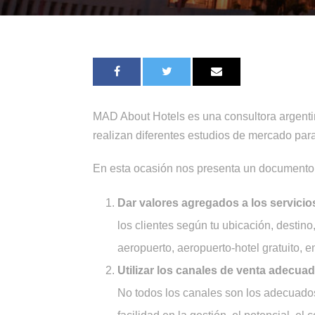
MAD About Hotels es una consultora argenti
realizan diferentes estudios de mercado para
En esta ocasión nos presenta un documento 
Dar valores agregados a los servicio
los clientes según tu ubicación, destino,
aeropuerto, aeropuerto-hotel gratuito, en
Utilizar los canales de venta adecua
No todos los canales son los adecuados 