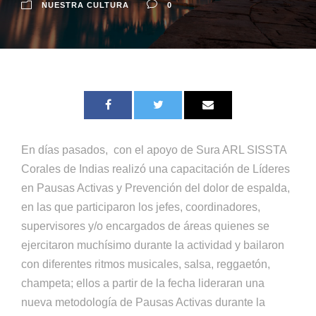
NUESTRA CULTURA
0
En días pasados, con el apoyo de Sura ARL SISSTA
Corales de Indias realizó una capacitación de Líderes
en Pausas Activas y Prevención del dolor de espalda,
en las que participaron los jefes, coordinadores,
supervisores y/o encargados de áreas quienes se
ejercitaron muchísimo durante la actividad y bailaron
con diferentes ritmos musicales, salsa, reggaetón,
champeta; ellos a partir de la fecha lideraran una
nueva metodología de Pausas Activas durante la