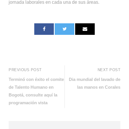
jornada laborales en cada una de sus áreas.
PREVIOUS POST
NEXT POST
Terminó con éxito el comite
Dia mundial del lavado de
de Talento Humano en
las manos en Corales
Bogotá, consulte aquí la
programación vista