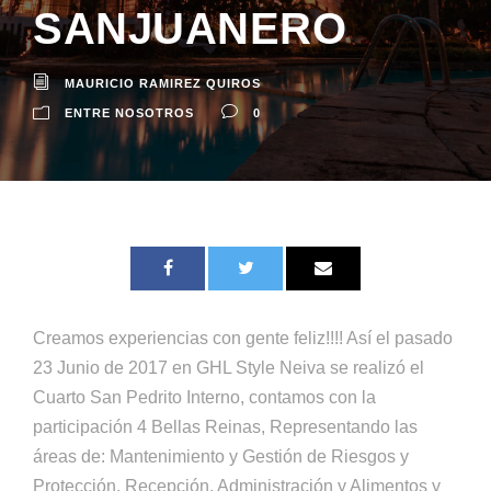
SANJUANERO
MAURICIO RAMIREZ QUIROS
ENTRE NOSOTROS
0
Creamos experiencias con gente feliz!!!! Así el pasado
23 Junio de 2017 en GHL Style Neiva se realizó el
Cuarto San Pedrito Interno, contamos con la
participación 4 Bellas Reinas, Representando las
áreas de: Mantenimiento y Gestión de Riesgos y
Protección, Recepción, Administración y Alimentos y