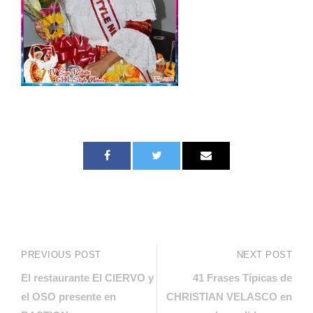
PREVIOUS POST
NEXT POST
El restaurante El CIERVO y
41 Frases Típicas de
el OSO presente en
CHRISTIAN VELASCO en