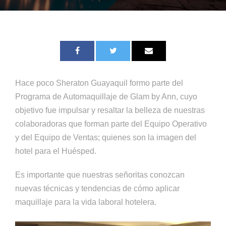
Hace poco Sheraton Guayaquil formo parte del
Programa de Automaquillaje de Glam by Ann, cuyo
objetivo fue impulsar y resaltar la belleza de nuestras
colaboradoras que forman parte del Equipo Operativo
y del Equipo de Ventas; quienes son la imagen del
hotel para el Huésped.
Es importante que nuestras señoritas conozcan
nuevas técnicas y tendencias de cómo aplicar
maquillaje para la vida laboral hotelera.