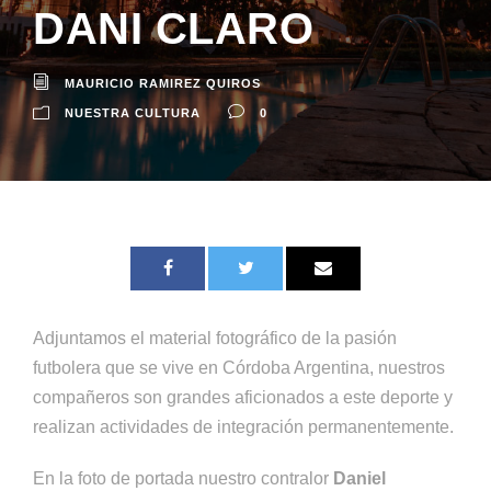
DANI CLARO
MAURICIO RAMIREZ QUIROS
NUESTRA CULTURA
0
Adjuntamos el material fotográfico de la pasión
futbolera que se vive en Córdoba Argentina, nuestros
compañeros son grandes aficionados a este deporte y
realizan actividades de integración permanentemente.
En la foto de portada nuestro contralor
Daniel