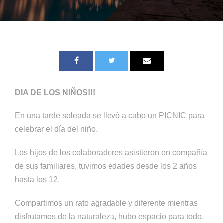
DIA DE LOS NIÑOS!!!
En una tarde soleada se llevó a cabo un PICNIC para
celebrar el día del niño.
Los hijos de los colaboradores asistieron en compañía
de sus familiares, tuvimos edades desde los 2 años
hasta los 12.
Compartimos un rato agradable y diferente mientras
disfrutamos de la naturaleza, hubo espacio para todo,