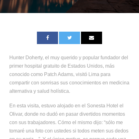
Hunter Doherty, el muy querido y popular fundador del
primer hospital gratuito de Estados Unidos, más
conocido como Patch Adams, visitó Lima para
compartir con sonrisas sus conocimientos en medicina
alternativa y salud holística.
En esta visita, estuvo alojado en el Sonesta Hotel el
Olivar, donde no dudó en pasar divertidos momentos
con sus trabajadores. Cómo el mismo dijo: “sólo me
tomaré una foto con ustedes si todos meten sus dedos