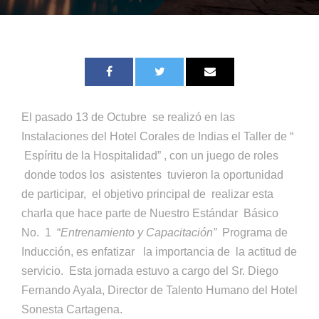
El pasado 13 de Octubre se realizó en las
Instalaciones del Hotel Corales de Indias el Taller de “
Espíritu de la Hospitalidad” , con un juego de roles
donde todos los asistentes tuvieron la oportunidad
de participar, el objetivo principal de realizar esta
charla que hace parte de Nuestro Estándar Básico
No. 1 “
Entrenamiento y Capacitación”
Programa de
Inducción, es enfatizar la importancia de la actitud de
servicio. Esta jornada estuvo a cargo del Sr. Diego
Fernando Ayala, Director de Talento Humano del Hotel
Sonesta Cartagena.