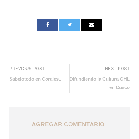
PREVIOUS POST
NEXT POST
Sabelotodo en Corales..
Difundiendo la Cultura GHL
en Cusco
AGREGAR COMENTARIO