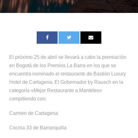
El próximo 25 de abril se llevará a cabo la premiación
en Bogotá de los Premios La Barra en los que se
encuentra nominado el restaurante de Bastión Luxury
Hotel de Cartagena, El Gobernador by Rausch en la
categoría «Mejor Restaurante a Manteles»
compitiendo con:
Carmen de Cartagena
Cocina 33 de Barranquilla