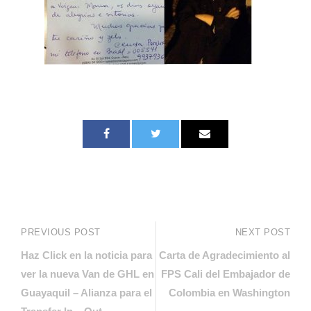
PREVIOUS POST
NEXT POST
Haz Click en la noticia para
Carta de Agradecimiento al
ver la nueva Van de GHL en
FPS Cali del Embajador de
Guayaquil – Alianza para el
Colombia en Washington