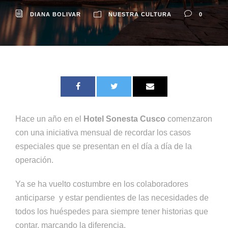
DIANA BOLIVAR
NUESTRA CULTURA
0
Hace un año en el
Hotel Sonesta Cusco
comenzaron
con una iniciativa mensual de recordar los casos
especiales que se presentan en el día a día de la
operación.
Ya se ha vuelto costumbre en los colaboradores
anticiparse y estar pendientes de las necesidades de
todos los huéspedes para siempre tener historias que
contar, marcando la diferencia.