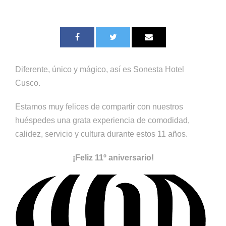
Diferente, único y mágico, así es Sonesta Hotel
Cusco.
Estamos muy felices de compartir con nuestros
huéspedes una grata experiencia de comodidad,
calidez, servicio y cultura durante estos 11 años.
¡Feliz 11º aniversario!