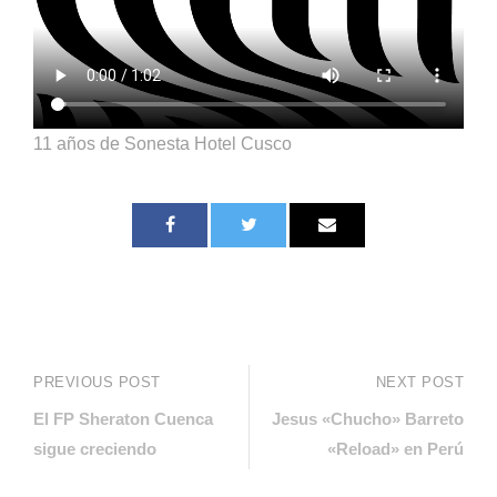
11 años de Sonesta Hotel Cusco
PREVIOUS POST
NEXT POST
El FP Sheraton Cuenca
Jesus «Chucho» Barreto
sigue creciendo
«Reload» en Perú