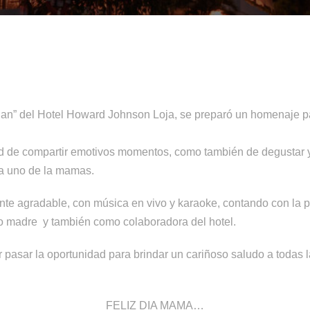
lan” del Hotel Howard Johnson Loja, se preparó un homenaje pa
d de compartir emotivos momentos, como también de degustar y d
da uno de la mamas.
ente agradable, con música en vivo y karaoke, contando con la p
mo madre y también como colaboradora del hotel.
r pasar la oportunidad para brindar un cariñoso saludo a toda
FELIZ DIA MAMA…