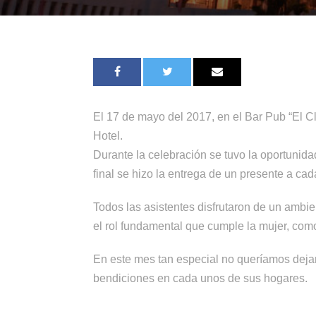
El 17 de mayo del 2017, en el Bar Pub “El C
Hotel.
Durante la celebración se tuvo la oportunida
final se hizo la entrega de un presente a ca
Todos las asistentes disfrutaron de un ambi
el rol fundamental que cumple la mujer, co
En este mes tan especial no queríamos deja
bendiciones en cada unos de sus hogares.