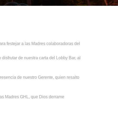
ra festejar a las Madres colaboradoras del
isfrutar de nuestra carta del Lobby Bar, al
resencia de nuestro Gerente, quien resalto
s las Madres GHL, que Dios derrame