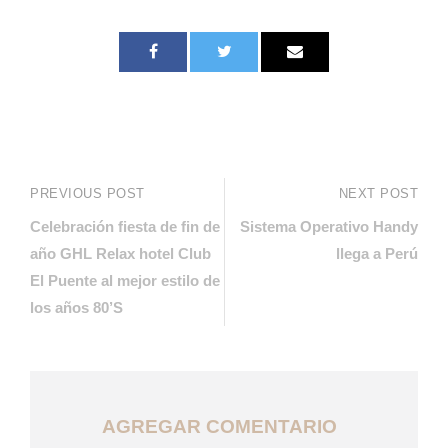
PREVIOUS POST
NEXT POST
Celebración fiesta de fin de
Sistema Operativo Handy
año GHL Relax hotel Club
llega a Perú
El Puente al mejor estilo de
los años 80’S
AGREGAR COMENTARIO