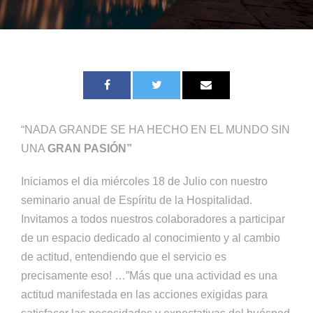
“NADA GRANDE SE HA HECHO EN EL MUNDO SIN
UNA
GRAN PASIÓN”
Iniciamos el dia miércoles 18 de Julio con nuestro
seminario anual de Espíritu de la Hospitalidad.
Invitamos a todos nuestros colaboradores a participar
de un espacio dedicado al conocimiento y al cambio
de actitud, entendiendo que el servicio es
precisamente eso! …”Más que una actividad es una
actitud manifestada en las acciones exigidas para