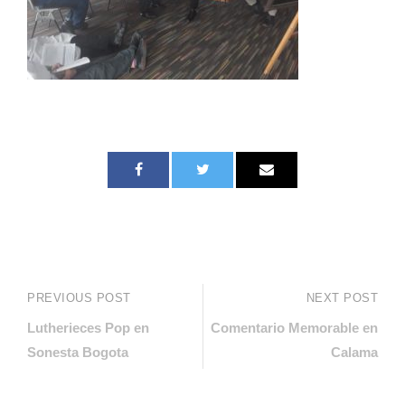
PREVIOUS POST
NEXT POST
Lutherieces Pop en
Comentario Memorable en
Sonesta Bogota
Calama