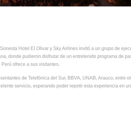
onesta Hotel El Olivar y Sky Airlines invitó a un grupo de ejec
na, donde pudieron disfrutar de un entretenido programa de pas
Perú ofrece a sus visitantes.
sentantes de Telefónica del Sur, BBVA, UNAB, Arauco, entre o
elente servicio, esperando poder repetir esta experiencia en un 