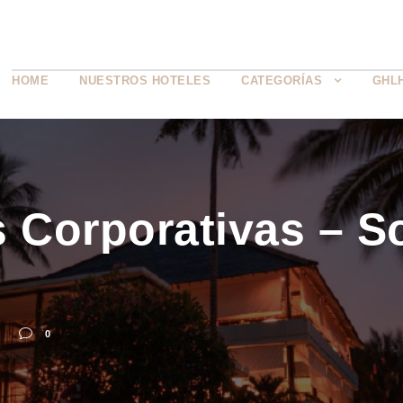
HOME
NUESTROS HOTELES
CATEGORÍAS
GHL
 Corporativas – S
0