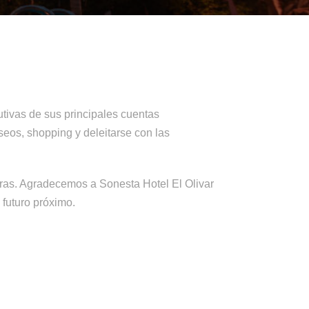
utivas de sus principales cuentas
eos, shopping y deleitarse con las
tras. Agradecemos a Sonesta Hotel El Olivar
futuro próximo.