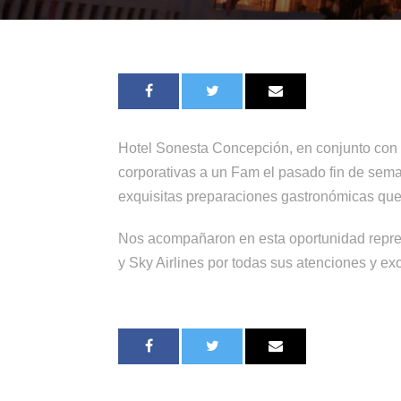
Hotel Sonesta Concepción, en conjunto con S
corporativas a un Fam el pasado fin de sema
exquisitas preparaciones gastronómicas que 
Nos acompañaron en esta oportunidad repre
y Sky Airlines por todas sus atenciones y exc