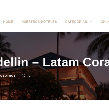
HOME
NUESTROS HOTELES
CATEGORÍAS
GHL
ellin – Latam Cor
NOSOTROS
0