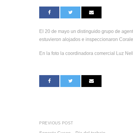
El 20 de mayo un distinguido grupo de agen
estuvieron alojados e inspeccionaron Corales
En la foto la coordinadora comercial Luz Ne
PREVIOUS POST
Sonesta Cusco – Dia del trabajo