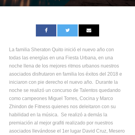
La familia Sheraton Quito inició el nuevo año con
todas las energías en una Fiesta Urbana, en una
noche llena de los mejores ritmos urbanos nuestros
asociados disfrutaron en familia los éxitos del 2018 e
iniciaron con pie derecho el nuevo año. Durante la
noche se realizó un concurso de Talentos quedando
como campeones Miguel Torres, Cocina y Marco
Zhindon de Fitness quienes nos deleitaron con su
habilidad en la música. Se realizó a demás la
premiación al mejor grafiti realizado por nuestros
asociados llevándose el 1er lugar David Cruz, Mesero