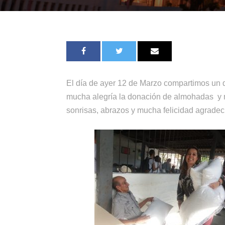
El día de ayer 12 de Marzo compartimos un de
mucha alegría la donación de almohadas y m
sonrisas, abrazos y mucha felicidad agradec