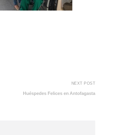
NEXT POST
Huéspedes Felices en Antofagasta