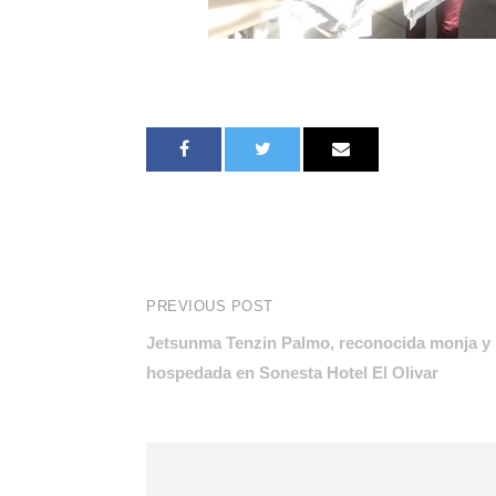
PREVIOUS POST
Jetsunma Tenzin Palmo, reconocida monja y 
hospedada en Sonesta Hotel El Olivar