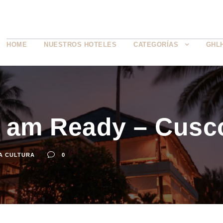
HOME
NUESTROS HOTELES
CATEGORÍAS
GHL
I am Ready – Cusc
A CULTURA
0