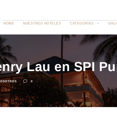
HOME
NUESTROS HOTELES
CATEGORÍAS
GHL
nry Lau en SPI Pu
NOSOTROS
0