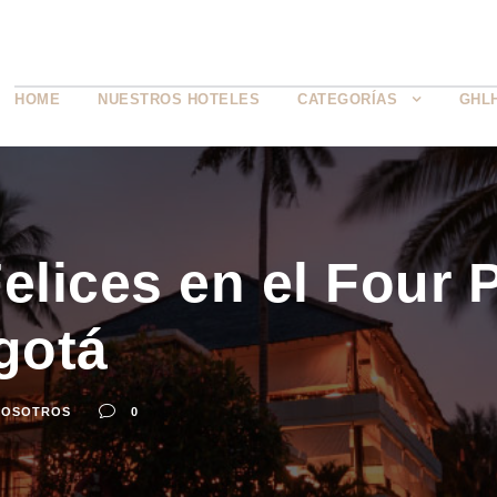
HOME
NUESTROS HOTELES
CATEGORÍAS
GHL
lices en el Four 
gotá
NOSOTROS
0