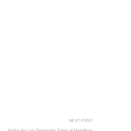
NEXT POST
Visita de Luis Fernando Salas al Hamilton