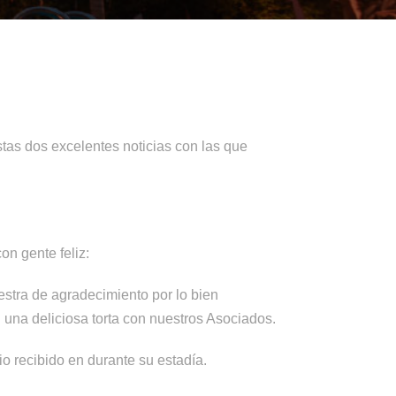
as dos excelentes noticias con las que
on gente feliz:
stra de agradecimiento por lo bien
una deliciosa torta con nuestros Asociados.
io recibido en
durante
su estad
í
a.