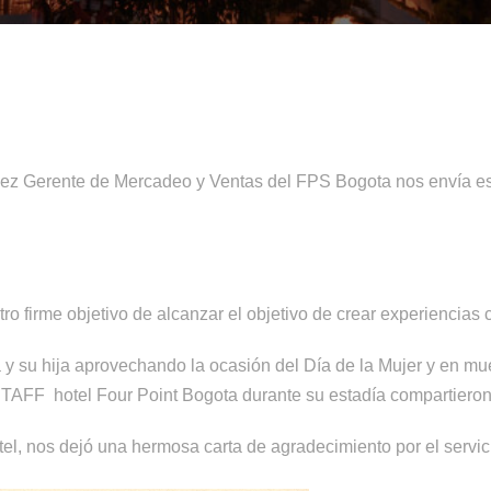
z Gerente de Mercadeo y Ventas del FPS Bogota nos envía est
 firme objetivo de alcanzar el objetivo de crear experiencias c
 su hija aprovechando la ocasión del Día de la Mujer y en mue
STAFF hotel Four Point Bogota durante su estadía
compartieron 
tel,
nos dejó una hermosa carta de agradecimiento por el servic