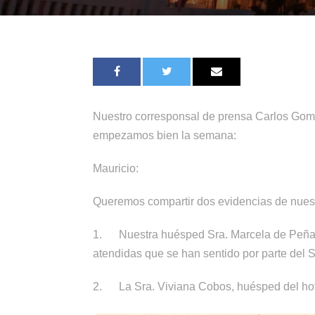
Nuestro corresponsal de prensa Carlos Gome
empezamos bien la semana:
Mauricio:
Queremos compartir dos evidencias de nuestro
1.
Nuestra huésped Sra. Marcela de Peña y
atendidas que se han sentido por parte del 
2.
La Sra. Viviana Cobos
, huésped del ho