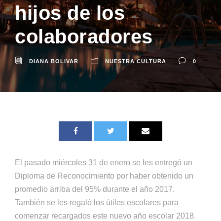
hijos de los
colaboradores
DIANA BOLIVAR
NUESTRA CULTURA
0
El pasado miércoles 31 de enero se les entregó un
Diploma de Reconocimiento por haber obtenido un
promedio arriba del 95% durante el año 2017.
También se les regaló los útiles escolares para
comenzar recargados este nuevo año escolar 2018.