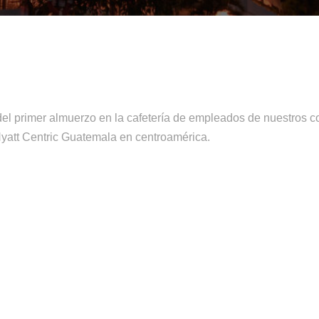
del primer almuerzo en la cafetería de empleados de nuestros c
Hyatt Centric Guatemala en centroamérica.