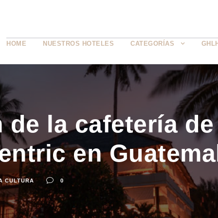
HOME
NUESTROS HOTELES
CATEGORÍAS
GHL
 de la cafetería d
Centric en Guatema
A CULTURA
0