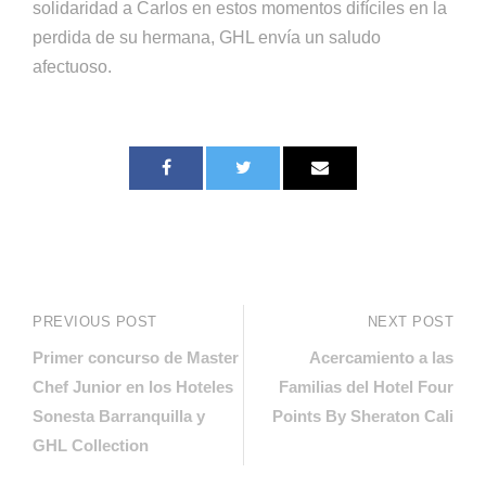
solidaridad a Carlos en estos momentos difíciles en la
perdida de su hermana, GHL envía un saludo
afectuoso.
PREVIOUS POST
NEXT POST
Primer concurso de Master
Acercamiento a las
Chef Junior en los Hoteles
Familias del Hotel Four
Sonesta Barranquilla y
Points By Sheraton Cali
GHL Collection