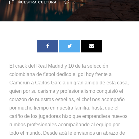
NUESTRA CULTURA
0
El crack del Real Madrid y 10 de la selección
colombiana de fútbol dedico el gol hoy frente a
Camerun a Carlos Garcia un gran amigo de esta casa,
quien por su carisma y profesionalismo conquistó el
corazón de nuestras estrellas, el chef nos acompaño
por mucho tiempo en nuestra familia, hasta que el
cariño de los jugadores hizo que emprendiera nuevos
rumbos profesionales acompañando al equipo por
todo el mundo. Desde acá le enviamos un abrazo de