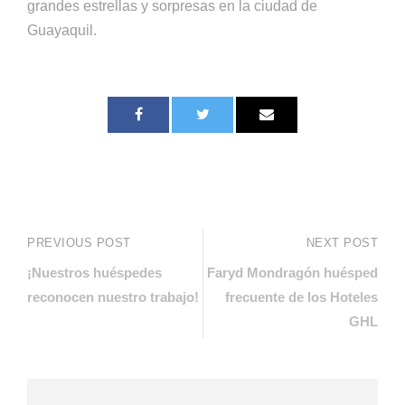
grandes estrellas y sorpresas en la ciudad de
Guayaquil.
PREVIOUS POST
NEXT POST
¡Nuestros huéspedes
Faryd Mondragón huésped
reconocen nuestro trabajo!
frecuente de los Hoteles
GHL