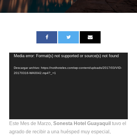
Media error: Format(s) not supported or source(s) not found
R
e
Descargar archivo: https://notihoteles.com/wp-content/uploads/2017/03/VID-
p
20170316-WA0042.mp4?_=1
r
o
d
u
c
t
Este Mes de Marzo,
Sonesta Hotel Guayaquil
tuvo el
o
agrado de recibir a una huésped muy especial,