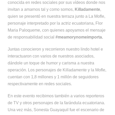
r
conocida en redes sociales por sus vídeos donde nos
d
invitan a amarnos tal y como somos,
Killadamente
,
e
quien se presentó en nuestra terraza junto a La Mofle,
v
personaje interpretado por la actriz ecuatoriana, Flor
í
Maria Paloqueme, con quienes apoyamos el mensaje
d
de responsabilidad social
#meamorynomeimporta.
e
Juntas conocieron y recorrieron nuestro lindo hotel e
o
interactuaron con varios de nuestros asociados,
dándole un toque de humor y carisma a nuestra
operación. Los personajes de Killadamente y la Mofle,
cuentan con 1,8 millones y 1 millón de seguidores
respectivamente en redes sociales.
En este evento recibimos también a varios reporteros
de TV y otros personajes de la farándula ecuatoriana.
Una vez más, Sonesta Guayaquil fue el escenario de