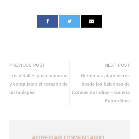
PREVIOUS POST
NEXT POST
Los detalles que enamoran
Hermosos atardeceres
y conquistan el corazón de
desde los balcones de
un huésped
Corales de Indias – Galería
Fotográfica
AGREGAR COMENTARIO