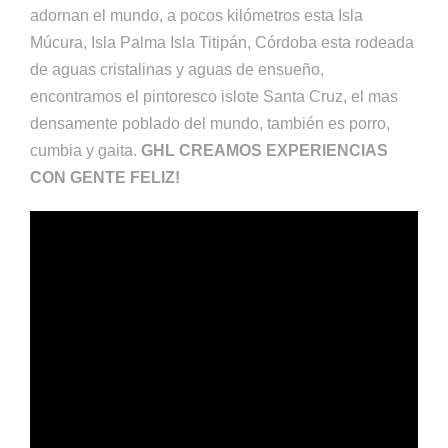
adornan el mundo, a pocos kilómetros esta Isla
Múcura, Isla Palma Isla Titipán, Córdoba esta rodeada
de aguas cristalinas y aguas de ensueño,
encontramos el pintoresco islote Santa Cruz, el mas
densamente poblado del mundo, también es porro,
cumbia y gaita.
GHL CREAMOS EXPERIENCIAS
CON GENTE FELIZ!