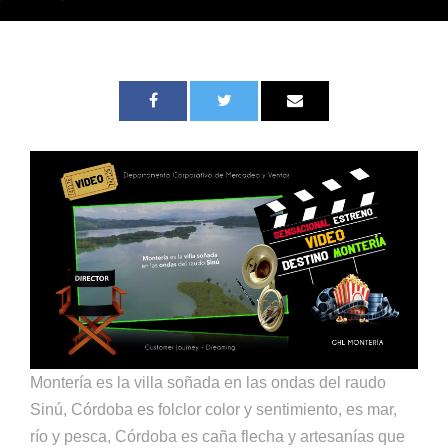
Montería es la villa soñada en las ondas del raudo
Sinú, Córdoba es folclor color y sentimiento, es mar,
río y pesca, Córdoba es caña flecha y artesanías que