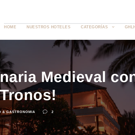
HOME
NUESTROS HOTELES
CATEGORÍAS
GHL
inaria Medieval co
 Tronos!
O & GASTRONOMIA
2