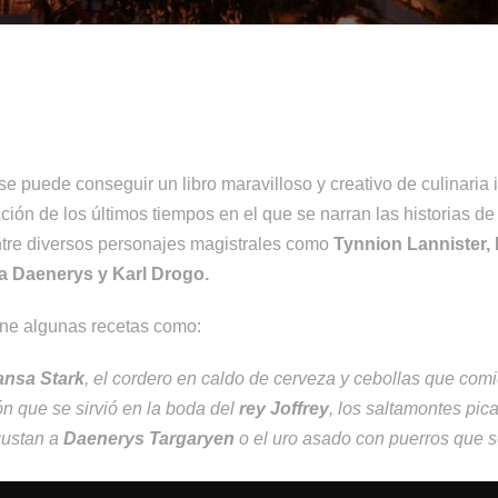
se puede conseguir un libro maravilloso y creativo de culinaria 
ón de los últimos tiempos en el que se narran las historias de l
ntre diversos personajes magistrales como
Tynnion Lannister,
a Daenerys y Karl Drogo.
ne algunas recetas como:
nsa Stark
, el cordero en caldo de cerveza y cebollas que com
ón que se sirvió en la boda del
rey Joffrey
, los saltamontes pic
gustan a
Daenerys Targaryen
o el uro asado con puerros que 