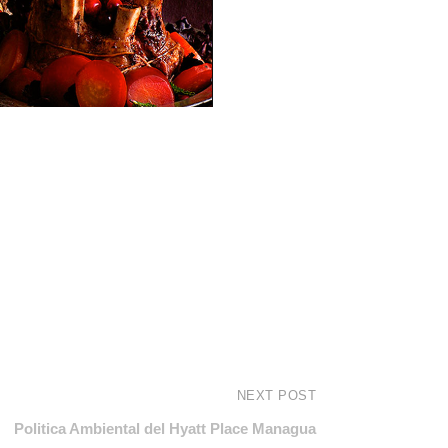
NEXT POST
Politica Ambiental del Hyatt Place Managua