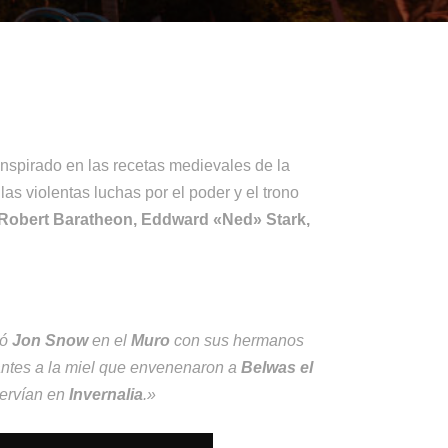
inspirado en las recetas medievales de la
as violentas luchas por el poder y el trono
 Robert Baratheon, Eddward «Ned» Stark,
ió
Jon Snow
en el
Muro
con sus hermanos
antes a la miel que envenenaron a
Belwas el
servían en
Invernalia
.»