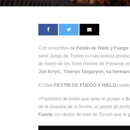
Con el nombre de
Festín de Hielo y Fuego
serie Juego de Tronos la mas exitosa producci
de hierro de los Siete Reinos de Poniente e
Jon Arryn, Viserys Targaryen, su herman
El libro
FESTIN DE FUEGO Y HIELO
contie
«Pastelitos de limón que tanto le gustan a
Sa
de la Guardia de la Noche, el pastel de pich
Fuerte
, los dedos de miel de Tyrosh que le 