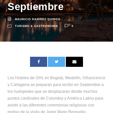
Septiembre
MAURICIO RAMIREZ QUIROS
TURISMO & GASTRONOMIA
0
Los Hoteles de GHL en Bogotá, Medellín, Villavicencio
y Cartagena se preparan para recibir en Septiembre a
los huéspedes que se desplazaran desde muchos
puntos cardinales de Colombia y América Latina para
asistir a las diferentes ceremonias religiosas con
motivo de la visita de Jorge Mario Bergoglio.