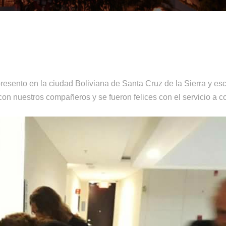
sento en la ciudad Boliviana de Santa Cruz de la Sierra y esc
on nuestros compañeros y se fueron felices con el servicio a co