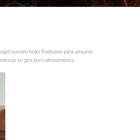
ogió nuestro hotel Radisson para alojarse.
ntinuar su gira por Latinoamérica.